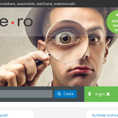
 imobiliare, automobile, telefoane, matrimoniale.
AD
AN
N
Cauta
Arges
ANUNT
FILTRARE DUPA 