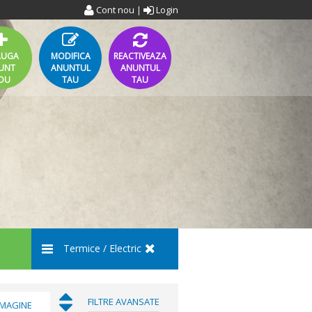
Cont nou
Login
|
AUGA
MODIFICA
REACTIVEAZA
UNT
ANUNTUL
ANUNTUL
OU
TAU
TAU
Termice / Electric
FILTRE AVANSATE
IMAGINE