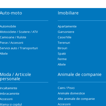
Auto-moto
Imobiliare
Automobile
Apartamente
Motociclete / Scutere / ATV
Garsoniere
Camioane / Rulote
Case/Vile
Piese / Accesorii
Terenuri
Servicii auto / Transporturi
Birouri
Altele
Spatii
Ferme
Altele
Moda / Articole
Animale de companie
personale
Caini / Pisici
Incaltaminte
Animale domestice
Imbracaminte
Alte animale de companie
Accesorii
Accesorii
Mama si copilul