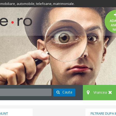
 imobiliare, automobile, telefoane, matrimoniale.
AD
AN
N
Cauta
Vrancea
ANUNT
FILTRARE DUPA 