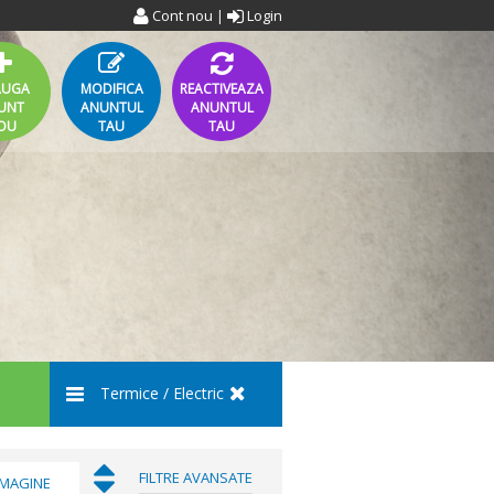
Cont nou
Login
|
AUGA
MODIFICA
REACTIVEAZA
UNT
ANUNTUL
ANUNTUL
OU
TAU
TAU
Termice / Electric
FILTRE AVANSATE
IMAGINE