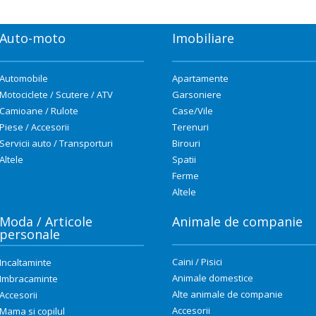
Auto-moto
Imobiliare
Automobile
Apartamente
Motociclete / Scutere / ATV
Garsoniere
Camioane / Rulote
Case/Vile
Piese / Accesorii
Terenuri
Servicii auto / Transporturi
Birouri
Altele
Spatii
Ferme
Altele
Moda / Articole
Animale de companie
personale
Caini / Pisici
Incaltaminte
Animale domestice
Imbracaminte
Alte animale de companie
Accesorii
Accesorii
Mama si copilul