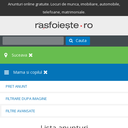
Anunturi online gratuite. Locuri de munca, imobiliare, automobile,
telefoane, matrimoniale.
Cauta
Suceava
Mama si copilul
PRET ANUNT
FILTRARE DUPA IMAGINE
FILTRE AVANSATE
Lista anunturi