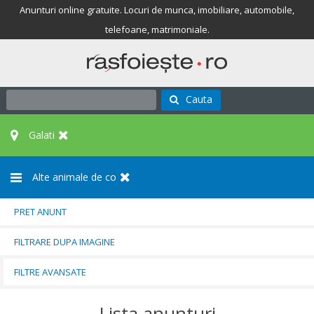
Anunturi online gratuite. Locuri de munca, imobiliare, automobile,
telefoane, matrimoniale.
Cauta
Galati
Alte animale de co
PRET ANUNT
FILTRARE DUPA IMAGINE
FILTRE AVANSATE
Lista anunturi