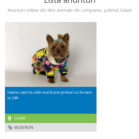
Anunturi online din Alte animale de companie, judetul Galati
Haine caini la cele mai bune preturi cu livrare
in 24h
Galati
60,00 RON