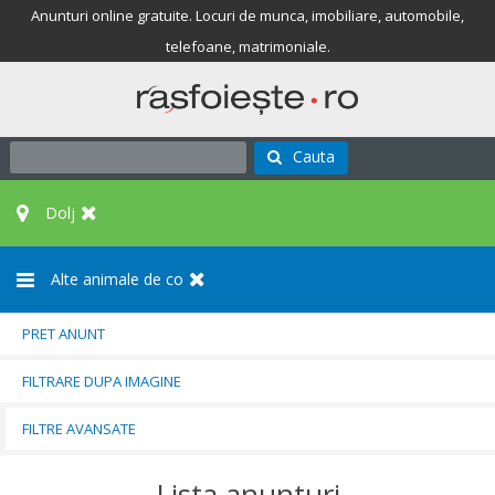
Anunturi online gratuite. Locuri de munca, imobiliare, automobile,
telefoane, matrimoniale.
Cauta
Dolj
Alte animale de co
PRET ANUNT
FILTRARE DUPA IMAGINE
FILTRE AVANSATE
Lista anunturi