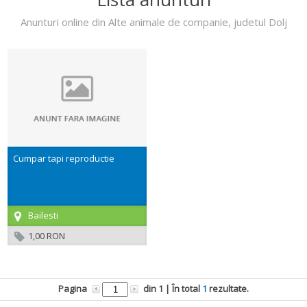
Anunturi online din Alte animale de companie, judetul Dolj
Cumpar tapi reproductie
Bailesti
1,00 RON
Pagina
din
1
| În total
1
rezultate.