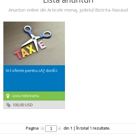
Anunturi online din Articole menaj, judetul Bistrita-Nasaud
Vi-l oferim pentru cÄƒ doriÈ›i
Liviu rebreanu
100,00 USD
Pagina
din
1
| În total
1
rezultate.