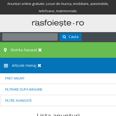
Anunturi online gratuite. Locuri de munca, imobiliare, automobile,
telefoane, matrimoniale.
Cauta
Bistrita-Nasaud
Articole menaj
PRET ANUNT
FILTRARE DUPA IMAGINE
FILTRE AVANSATE
Lista anunturi