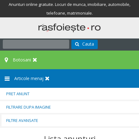
Anunturi online gratuite. Locuri de munca, imobiliare, automobile,
telefoane, matrimoniale.
Cauta
Botosani
Articole menaj
PRET ANUNT
FILTRARE DUPA IMAGINE
FILTRE AVANSATE
Lista anunturi