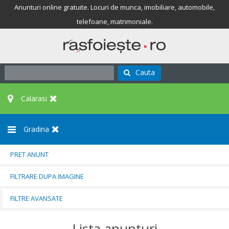
Anunturi online gratuite. Locuri de munca, imobiliare, automobile,
telefoane, matrimoniale.
Cauta
Calarasi
Gradina
PRET ANUNT
FILTRARE DUPA IMAGINE
FILTRE AVANSATE
Lista anunturi