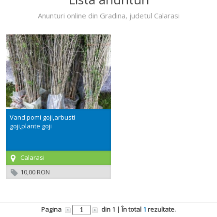
Anunturi online din Gradina, judetul Calarasi
Vand pomi goji,arbusti
goji,plante goji
Calarasi
10,00 RON
Pagina
din
1
| În total
1
rezultate.