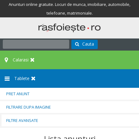
Anunturi online gratuite. Locuri de munca, imobiliare, automobile,
telefoane, matrimoniale.
Cauta
Calarasi
Tablete
PRET ANUNT
FILTRARE DUPA IMAGINE
FILTRE AVANSATE
Lista anunturi