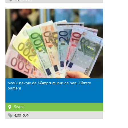
AveÈ›i nevoie de Ã®mprumuturi de bani Ã®ntre
oameni
Sisesti
4,00 RON