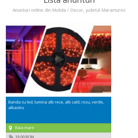
Anunturi online din Mobila / Decor, judetul Maramures
Banda cu led, lumina alb rece, alb cald, rosu, verde,
albastru
Baia mare
19,00 RON