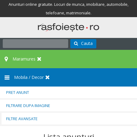
Anunturi online gratuite. Locuri de munca, imobiliare, automobile,
telefoane, matrimoniale.
Cauta
Maramures
Mobila / Decor
PRET ANUNT
FILTRARE DUPA IMAGINE
FILTRE AVANSATE
Lista anunturi