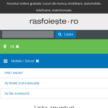
Anunturi online gratuite. Locuri de munca, imobiliare, automobile,
telefoane, matrimoniale.
Cauta
Olt
Mobila / Decor
PRET ANUNT
FILTRARE DUPA IMAGINE
FILTRE AVANSATE
Lista anunturi