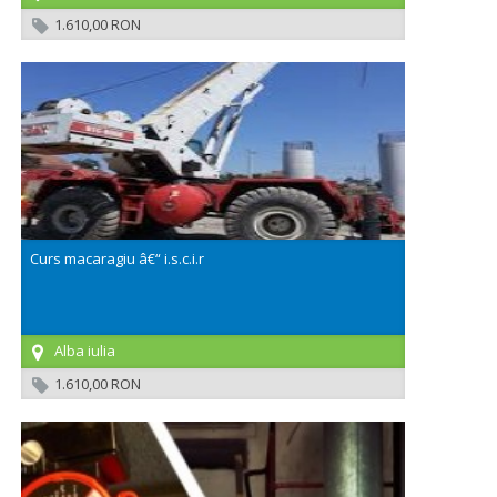
1.610,00 RON
Curs macaragiu â€“ i.s.c.i.r
Alba iulia
1.610,00 RON