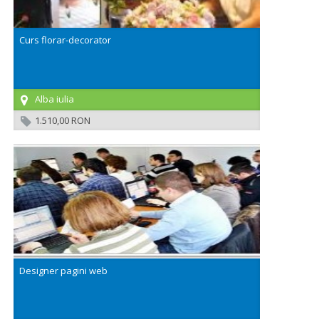
Curs florar-decorator
Alba iulia
1.510,00 RON
Designer pagini web