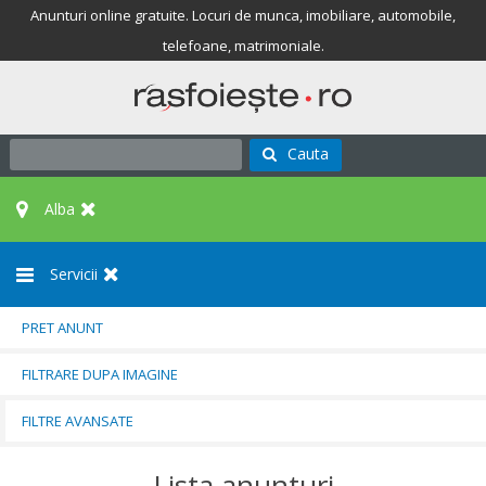
Anunturi online gratuite. Locuri de munca, imobiliare, automobile,
telefoane, matrimoniale.
Cauta
Alba
Servicii
PRET ANUNT
FILTRARE DUPA IMAGINE
FILTRE AVANSATE
Lista anunturi