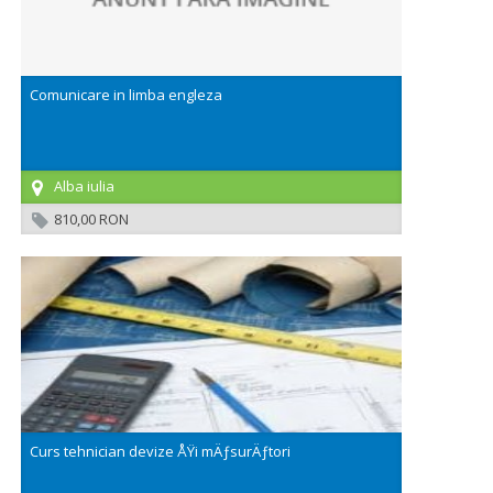
Comunicare in limba engleza
Alba iulia
810,00 RON
Curs tehnician devize ÅŸi mÄƒsurÄƒtori