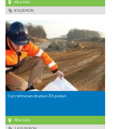
Alba iulia
810,00 RON
Curs tehnician drumuri ÅŸi poduri
Alba iulia
1.610,00 RON