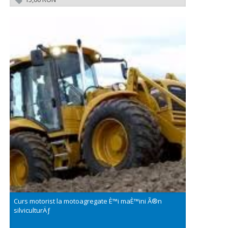
Curs motorist la motoagregate È™i maÈ™ini Ã®n
silviculturÄƒ