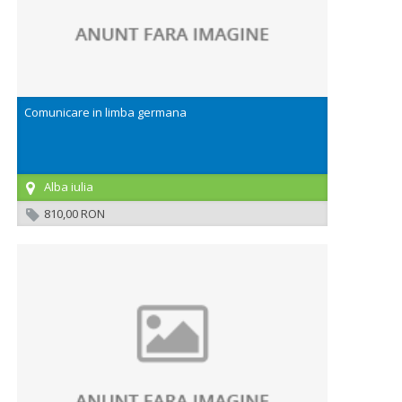
Comunicare in limba germana
Alba iulia
810,00 RON