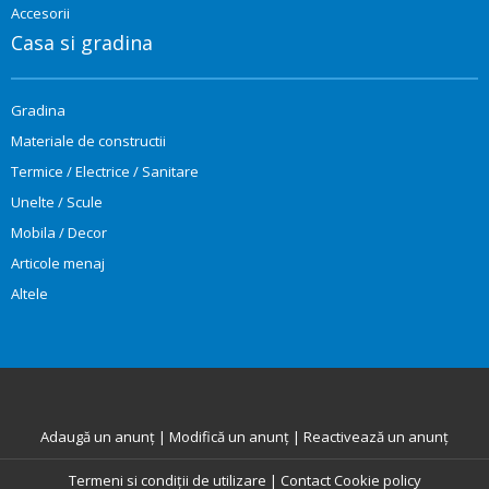
Accesorii
Casa si gradina
Gradina
Materiale de constructii
Termice / Electrice / Sanitare
Unelte / Scule
Mobila / Decor
Articole menaj
Altele
Adaugă un anunț
|
Modifică un anunț
|
Reactivează un anunț
Termeni si condiții de utilizare
|
Contact
Cookie policy