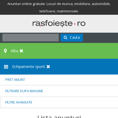
Anunturi online gratuite. Locuri de munca, imobiliare, automobile,
telefoane, matrimoniale.
Cauta
Alba
Echipamente sporti
PRET ANUNT
FILTRARE DUPA IMAGINE
FILTRE AVANSATE
Lista anunturi