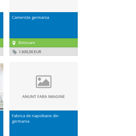
Cameriste germania
Botosani
1.600,00 EUR
Fabrica de napolitane din
germania