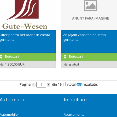
Sitter pentru persoane in varsta -
Angajam vopsitor industrial
germania
germania
Botosani
Botosani
1.300,00 EUR
gratuit
Pagina
din
19
| În total
433
rezultate.
Auto-moto
Imobiliare
Automobile
Apartamente