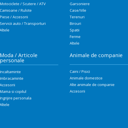
Motociclete / Scutere / ATV
Garsoniere
Camioane / Rulote
Case/Vile
Piese / Accesorii
Terenuri
Servicii auto / Transporturi
Birouri
Altele
Spatii
Ferme
Altele
Moda / Articole
Animale de companie
personale
Caini / Pisici
Incaltaminte
Animale domestice
Imbracaminte
Alte animale de companie
Accesorii
Accesorii
Mama si copilul
Ingrijire personala
Altele