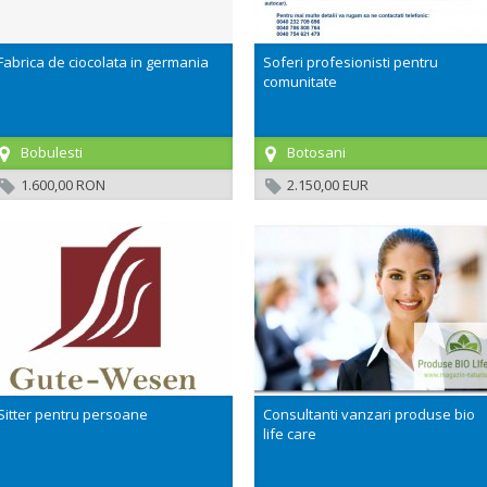
Fabrica de ciocolata in germania
Soferi profesionisti pentru
comunitate
Bobulesti
Botosani
1.600,00 RON
2.150,00 EUR
Sitter pentru persoane
Consultanti vanzari produse bio
life care