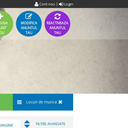
Cont nou
Login
|
AUGA
MODIFICA
REACTIVEAZA
UNT
ANUNTUL
ANUNTUL
OU
TAU
TAU
Locuri de munca
FILTRE AVANSATE
IMAGINE