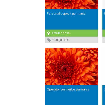
Personal depozit germania
Loturi enescu
1.600,00 EUR
Operator cosmetice germania