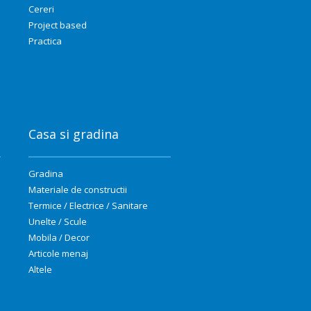
Cereri
Project based
Practica
Casa si gradina
Gradina
Materiale de constructii
Termice / Electrice / Sanitare
Unelte / Scule
Mobila / Decor
Articole menaj
Altele