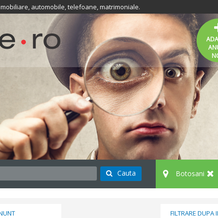
 imobiliare, automobile, telefoane, matrimoniale.
AD
AN
N
Cauta
Botosani
ANUNT
FILTRARE DUPA 