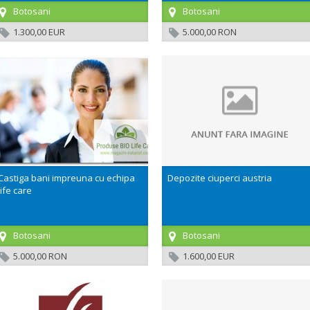
Botosani
Botosani
1.300,00 EUR
5.000,00 RON
Castiga bani impreuna cu echipa
Depozite ciuperci austria
life care
Botosani
Botosani
5.000,00 RON
1.600,00 EUR