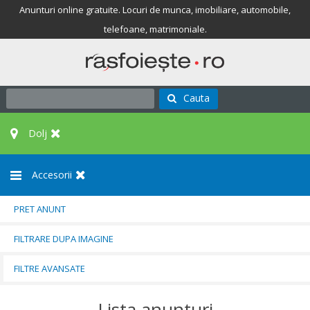
Anunturi online gratuite. Locuri de munca, imobiliare, automobile,
telefoane, matrimoniale.
Cauta
Dolj
Accesorii
PRET ANUNT
FILTRARE DUPA IMAGINE
FILTRE AVANSATE
Lista anunturi