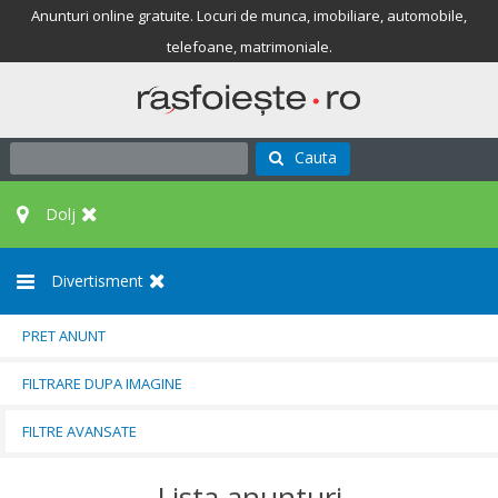
Anunturi online gratuite. Locuri de munca, imobiliare, automobile,
telefoane, matrimoniale.
Cauta
Dolj
Divertisment
PRET ANUNT
FILTRARE DUPA IMAGINE
FILTRE AVANSATE
Lista anunturi