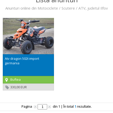
Anunturi online din Motociclete / Scutere / ATV, judetul Ilfov
Atv dragon 502t import
germania
Buftea
330,00 EUR
Pagina
din
1
| În total
1
rezultate.