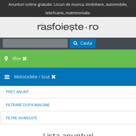
Anunturi online gratuite. Locuri de munca, imobiliare, automobile,
telefoane, matrimoniale.
Cauta
Ilfov
Motociclete / Scut
PRET ANUNT
FILTRARE DUPA IMAGINE
FILTRE AVANSATE
Lista anunturi