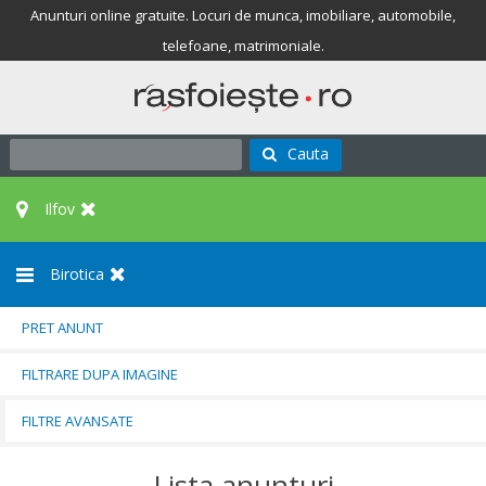
Anunturi online gratuite. Locuri de munca, imobiliare, automobile,
telefoane, matrimoniale.
Cauta
Ilfov
Birotica
PRET ANUNT
FILTRARE DUPA IMAGINE
FILTRE AVANSATE
Lista anunturi