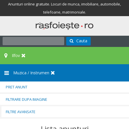
Anunturi online gratuite. Locuri de munca, imobiliare, automobile,
telefoane, matrimoniale.
Cauta
Ilfov
Muzica / Instrumen
PRET ANUNT
FILTRARE DUPA IMAGINE
FILTRE AVANSATE
Lista anunturi