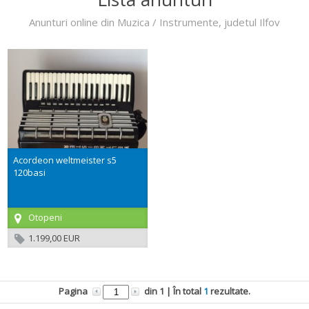
Anunturi online din Muzica / Instrumente, judetul Ilfov
Acordeon weltmeister s5
120basi
Otopeni
1.199,00 EUR
Pagina
din
1
| În total
1
rezultate.