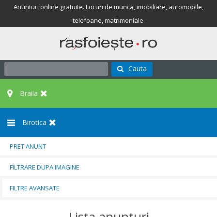
Anunturi online gratuite. Locuri de munca, imobiliare, automobile,
telefoane, matrimoniale.
Cauta
Braila
Birotica
PRET ANUNT
FILTRARE DUPA IMAGINE
FILTRE AVANSATE
Lista anunturi