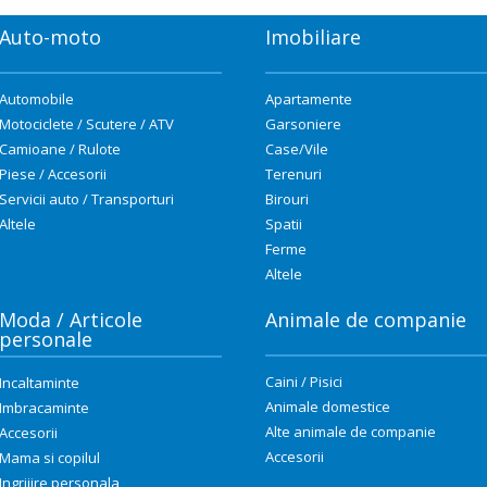
Auto-moto
Imobiliare
Automobile
Apartamente
Motociclete / Scutere / ATV
Garsoniere
Camioane / Rulote
Case/Vile
Piese / Accesorii
Terenuri
Servicii auto / Transporturi
Birouri
Altele
Spatii
Ferme
Altele
Moda / Articole
Animale de companie
personale
Caini / Pisici
Incaltaminte
Animale domestice
Imbracaminte
Alte animale de companie
Accesorii
Accesorii
Mama si copilul
Ingrijire personala