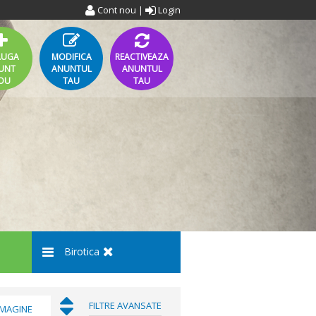
Cont nou
Login
|
AUGA
MODIFICA
REACTIVEAZA
UNT
ANUNTUL
ANUNTUL
OU
TAU
TAU
Birotica
FILTRE AVANSATE
IMAGINE