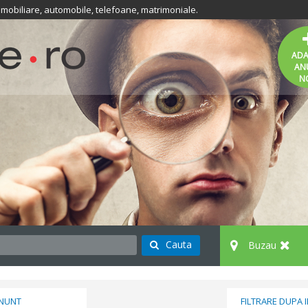
 imobiliare, automobile, telefoane, matrimoniale.
AD
AN
N
Cauta
Buzau
ANUNT
FILTRARE DUPA 