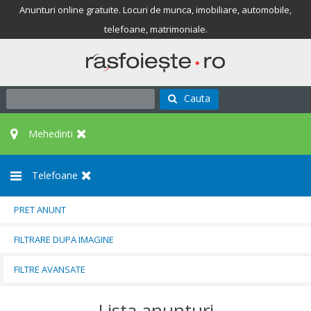
Anunturi online gratuite. Locuri de munca, imobiliare, automobile,
telefoane, matrimoniale.
Cauta
Mehedinti
Telefoane
PRET ANUNT
FILTRARE DUPA IMAGINE
FILTRE AVANSATE
Lista anunturi