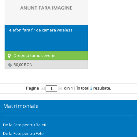
Telefon fara fir de camera wireless
Drobeta-turnu severin
50,00 RON
Pagina
din
1
| În total
3
rezultate.
Matrimoniale
De la Fete pentru Baieti
De la Fete pentru Fete