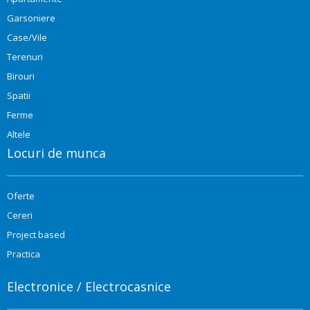
Garsoniere
Case/Vile
Terenuri
Birouri
Spatii
Ferme
Altele
Locuri de munca
Oferte
Cereri
Project based
Practica
Electronice / Electrocasnice