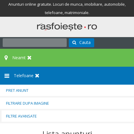
Anunturi online gratuite. Locuri de munca, imobiliare, automobile,
telefoane, matrimoniale.
Cauta
Neamt
Telefoane
PRET ANUNT
FILTRARE DUPA IMAGINE
FILTRE AVANSATE
Lista anunturi