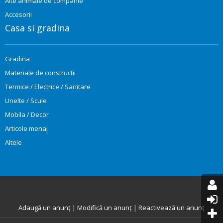
Alte animale de companie
Accesorii
Casa si gradina
Gradina
Materiale de constructii
Termice / Electrice / Sanitare
Unelte / Scule
Mobila / Decor
Articole menaj
Altele
Adaugă un anunț
|
Modifică un anunț
|
Reactivează un anunț