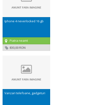
Iphone 4 neverlocked 16 gb
Piatra neamt
830,00 RON
Vanzari telefoane, gadgeturi