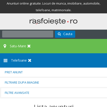
Anunturi online gratuite. Locuri de munca, imobiliare, automobile,
telefoane, matrimoniale.
Cauta
Satu-Mare
Telefoane
PRET ANUNT
FILTRARE DUPA IMAGINE
FILTRE AVANSATE
Lista anunturi