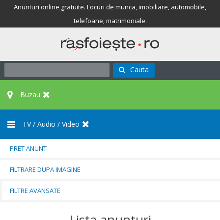
Anunturi online gratuite. Locuri de munca, imobiliare, automobile,
telefoane, matrimoniale.
Cauta
Buzau
TV / Audio / Video
PRET ANUNT
FILTRARE DUPA IMAGINE
FILTRE AVANSATE
Lista anunturi