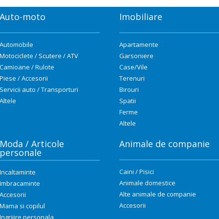
Auto-moto
Imobiliare
Automobile
Apartamente
Motociclete / Scutere / ATV
Garsoniere
Camioane / Rulote
Case/Vile
Piese / Accesorii
Terenuri
Servicii auto / Transporturi
Birouri
Altele
Spatii
Ferme
Altele
Moda / Articole
Animale de companie
personale
Caini / Pisici
Incaltaminte
Animale domestice
Imbracaminte
Alte animale de companie
Accesorii
Accesorii
Mama si copilul
Ingrijire personala