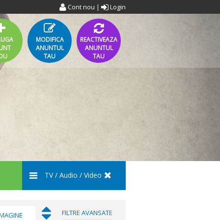
Cont nou
Login
|
AUGA
MODIFICA
REACTIVEAZA
UNT
ANUNTUL
ANUNTUL
OU
TAU
TAU
TV / Audio / Video
FILTRE AVANSATE
IMAGINE