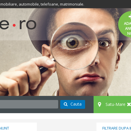
 imobiliare, automobile, telefoane, matrimoniale.
AD
AN
N
Cauta
Satu-Mare
ANUNT
FILTRARE DUPA 