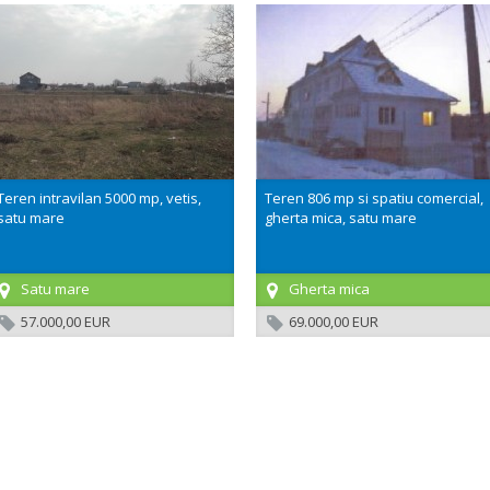
Teren intravilan 5000 mp, vetis,
Teren 806 mp si spatiu comercial,
satu mare
gherta mica, satu mare
Satu mare
Gherta mica
57.000,00 EUR
69.000,00 EUR