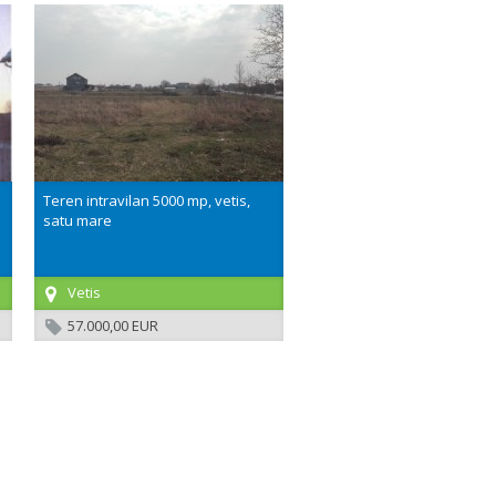
Teren intravilan 5000 mp, vetis,
satu mare
Vetis
57.000,00 EUR