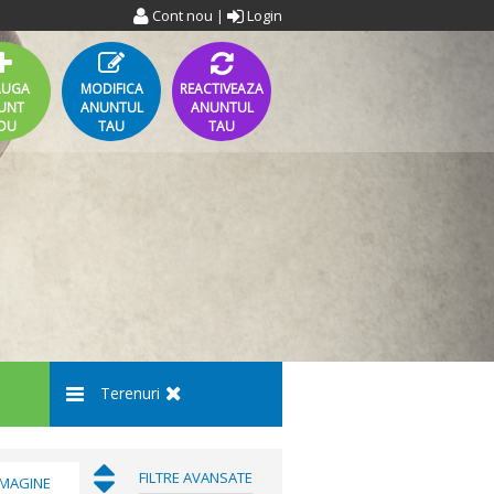
Cont nou
Login
|
AUGA
MODIFICA
REACTIVEAZA
UNT
ANUNTUL
ANUNTUL
OU
TAU
TAU
Terenuri
FILTRE AVANSATE
IMAGINE