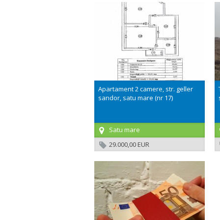
Apartament 2 camere, str. geller
sandor, satu mare (nr 17)
Satu mare
29.000,00 EUR