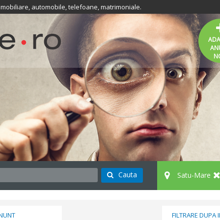
 imobiliare, automobile, telefoane, matrimoniale.
AD
AN
N
Cauta
Satu-Mare
ANUNT
FILTRARE DUPA 