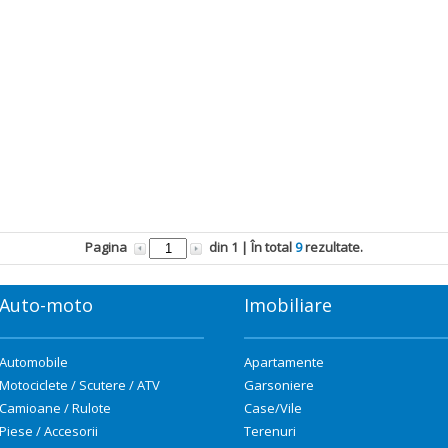
Pagina
din
1
| În total
9
rezultate.
Auto-moto
Imobiliare
Automobile
Apartamente
Motociclete / Scutere / ATV
Garsoniere
Camioane / Rulote
Case/Vile
Piese / Accesorii
Terenuri