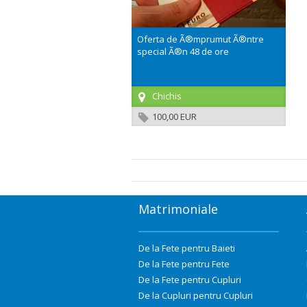
Oferta de Ã®mprumut Ã®ntre
special Ã®n 48 de ore
Chichis
100,00 EUR
Matrimoniale
De la Fete pentru Baieti
De la Fete pentru Fete
De la Fete pentru Cupluri
De la Cupluri pentru Cupluri