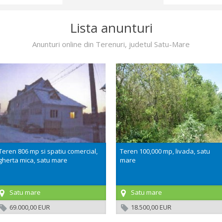
Lista anunturi
Anunturi online din Terenuri, judetul Satu-Mare
Teren 806 mp si spatiu comercial,
Teren 100,000 mp, livada, satu
gherta mica, satu mare
mare
Satu mare
Satu mare
69.000,00 EUR
18.500,00 EUR