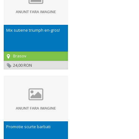
Mix sutiene triumph en-gros!
Brasov
24,00 RON
Promotie scurte barbati