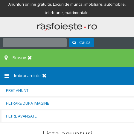
Anunturi online gratuite. Locuri de munca, imobiliare, automobile,
telefoane, matrimoniale.
Cauta
Brasov
Imbracaminte
PRET ANUNT
FILTRARE DUPA IMAGINE
FILTRE AVANSATE
Lista anunturi