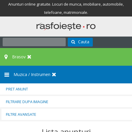
Anunturi online gratuite. Locuri de munca, imobiliare, automobile,
telefoane, matrimoniale.
Cauta
Brasov
Muzica / Instrumen
PRET ANUNT
FILTRARE DUPA IMAGINE
FILTRE AVANSATE
Lista anunturi