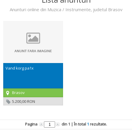
Anunturi online din Muzica / Instrumente, judetul Brasov
Vand korg pa1x
Brasov
5.200,00 RON
Pagina
din
1
| În total
1
rezultate.