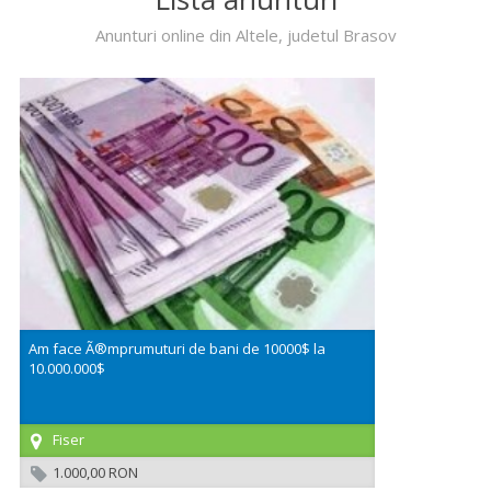
Anunturi online din Altele, judetul Brasov
Am face Ã®mprumuturi de bani de 10000$ la
10.000.000$
Fiser
1.000,00 RON