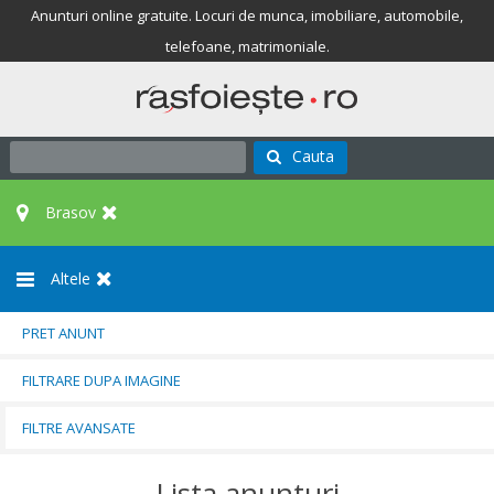
Anunturi online gratuite. Locuri de munca, imobiliare, automobile,
telefoane, matrimoniale.
Cauta
Brasov
Altele
PRET ANUNT
FILTRARE DUPA IMAGINE
FILTRE AVANSATE
Lista anunturi